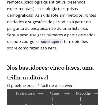
remoto), psicologia quantitativa (desenhos
experimentais) e sociologia (pesquisas
demográficas). As skills roteiam métodos, fontes
de dados e sugestões de periódico a partir da
pergunta de pesquisa, não de uma lista fixa.
Se sua pesquisa gera números a partir de dados
usando código, o
tem opiniões
superpapers
sobre como fazer isso bem.
Nos bastidores: cinco fases, uma
trilha auditável
O pipeline em si é fácil de descrever:
   Brainstorm  ──►   Plano   ──►   Execução  ──►   
        │             │              │             
        ▼             ▼              ▼             