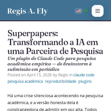
Regis A. Ely
PT
🇺🇸
🇧🇷
EN
Superpapers:
Transformando a IA em
uma Parceira de Pesquisa
Um plugin do Claude Code para pesquisa
acadêmica empírica — do brainstorm à
submissão em periódico
Posted on April 15, 2026 by Regis in
claude code
pesquisa acadêmica
reprodutibilidade
plugins
Há uma crise silenciosa acontecendo na pesquisa
acadêmica, e a versão honesta dela é
constrangedora de admitir em voz alta. Todos